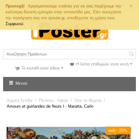
×
Τηλ. Παραγγελιών
Προσοχή!
Χρησιμοποιούμε cookies για να σας παρέχουμε την
καλύτερη δυνατή εμπειρία στην ιστοσελίδα μας. Εάν συνεχίσετε
την περιήγηση σας στο iposter.gr, αποδέχεστε τη χρήση τους.
Συμφωνώ
Η λίστα επιθυμιών είναι κενή
Το καλάθι είναι άδειο
Μενού
Αρχική Σελίδα
/
Πίνακας - Αφίσα
/
Όλα τα θέματα
/
Amours et guirlandes de fleurs I - Maratta, Carlo
web - 25%