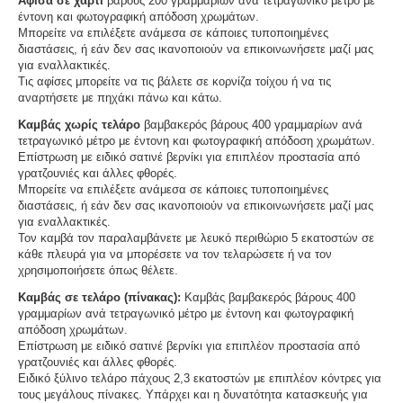
Αφίσα σε χαρτί
βάρους 200 γραμμαρίων ανά τετραγωνικό μέτρο με
έντονη και φωτογραφική απόδοση χρωμάτων.
Μπορείτε να επιλέξετε ανάμεσα σε κάποιες τυποποιημένες
διαστάσεις, ή εάν δεν σας ικανοποιούν να επικοινωνήσετε μαζί μας
για εναλλακτικές.
Τις αφίσες μπορείτε να τις βάλετε σε κορνίζα τοίχου ή να τις
αναρτήσετε με πηχάκι πάνω και κάτω.
Καμβάς χωρίς τελάρο
βαμβακερός βάρους 400 γραμμαρίων ανά
τετραγωνικό μέτρο με έντονη και φωτογραφική απόδοση χρωμάτων.
Επίστρωση με ειδικό σατινέ βερνίκι για επιπλέον προστασία από
γρατζουνιές και άλλες φθορές.
Μπορείτε να επιλέξετε ανάμεσα σε κάποιες τυποποιημένες
διαστάσεις, ή εάν δεν σας ικανοποιούν να επικοινωνήσετε μαζί μας
για εναλλακτικές.
Τον καμβά τον παραλαμβάνετε με λευκό περιθώριο 5 εκατοστών σε
κάθε πλευρά για να μπορέσετε να τον τελαρώσετε ή να τον
χρησιμοποιήσετε όπως θέλετε.
Καμβάς σε τελάρο (πίνακας):
Καμβάς βαμβακερός βάρους 400
γραμμαρίων ανά τετραγωνικό μέτρο με έντονη και φωτογραφική
απόδοση χρωμάτων.
Επίστρωση με ειδικό σατινέ βερνίκι για επιπλέον προστασία από
γρατζουνιές και άλλες φθορές.
Ειδικό ξύλινο τελάρο πάχους 2,3 εκατοστών με επιπλέον κόντρες για
τους μεγάλους πίνακες. Υπάρχει και η δυνατότητα κατασκευής για