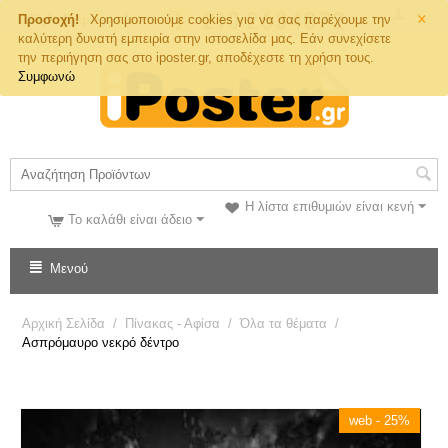
×
Τηλ. Παραγγελιών
Προσοχή!
Χρησιμοποιούμε cookies για να σας παρέχουμε την
καλύτερη δυνατή εμπειρία στην ιστοσελίδα μας. Εάν συνεχίσετε
την περιήγηση σας στο iposter.gr, αποδέχεστε τη χρήση τους.
Συμφωνώ
Η λίστα επιθυμιών είναι κενή
Το καλάθι είναι άδειο
Μενού
Αρχική Σελίδα
/
Πίνακας - Αφίσα
/
Όλα τα θέματα
/
Ασπρόμαυρο νεκρό δέντρο
web - 25%