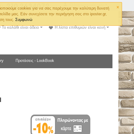
×
Ο λογαριασμός μου
οποιούμε cookies για να σας παρέχουμε την καλύτερη δυνατή
σελίδα μας. Εάν συνεχίσετε την περιήγηση σας στο iposter.gr,
ση τους.
Συμφωνώ
Το καλάθι είναι άδειο
Η λίστα επιθυμιών είναι κενή
ry
Προτάσεις - LookBook
l