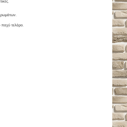
τικές.
χρωμάτων.
ο παχύ τελάρο.