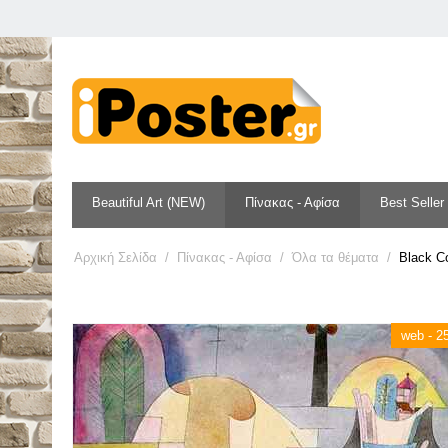
Beautiful Art (NEW)
Πίνακας - Αφίσα
Best Seller
Αρχική Σελίδα
/
Πίνακας - Αφίσα
/
Όλα τα θέματα
/
Black C
web - 