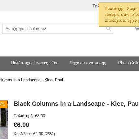
Τηλ. Παραγγελιών
Προσοχή!
Χρησιμ
εμπειρία στην ιστο
αποδέχεστε τη χρή
Πολύπτυχοι Πίνακες - Σετ
Πηχάκια ανάρτησης
Photo Galle
olumns in a Landscape - Klee, Paul
Black Columns in a Landscape - Klee, Pau
25%
Παλιά τιμή:
€
8.00
€
6.00
Κερδίζετε:
€
2.00
(
25
%)