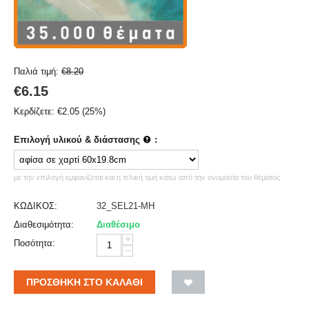
Παλιά τιμή:
€
8.20
€
6.15
Κερδίζετε:
€
2.05
(
25
%)
Επιλογή υλικού & διάστασης
:
με την επιλογή εμφανίζεται και η τελική τιμή κάτω από την ονομασία του θέματος
ΚΩΔΙΚΟΣ:
32_SEL21-MH
Διαθεσιμότητα:
Διαθέσιμο
+
Ποσότητα:
−
ΠΡΟΣΘΉΚΗ ΣΤΟ ΚΑΛΆΘΙ