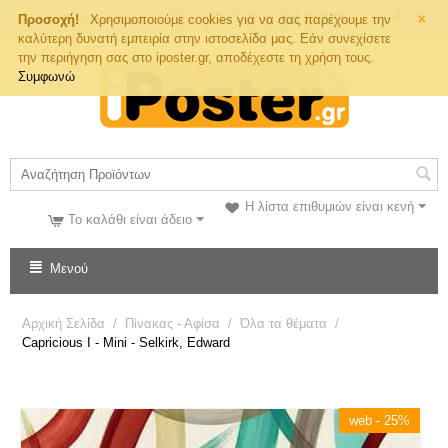
×
Τηλ. Παραγγελιών
Προσοχή!
Χρησιμοποιούμε cookies για να σας παρέχουμε την
καλύτερη δυνατή εμπειρία στην ιστοσελίδα μας. Εάν συνεχίσετε
την περιήγηση σας στο iposter.gr, αποδέχεστε τη χρήση τους.
Συμφωνώ
Η λίστα επιθυμιών είναι κενή
Το καλάθι είναι άδειο
Μενού
Αρχική Σελίδα
/
Πίνακας - Αφίσα
/
Όλα τα θέματα
/
Capricious I - Mini - Selkirk, Edward
web - 25%