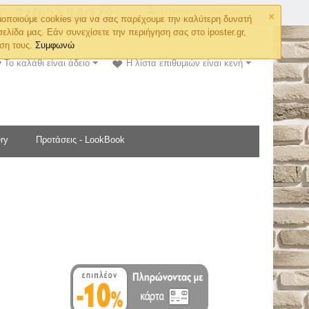
×
Ο λογαριασμός μου
οποιούμε cookies για να σας παρέχουμε την καλύτερη δυνατή
σελίδα μας. Εάν συνεχίσετε την περιήγηση σας στο iposter.gr,
ση τους.
Συμφωνώ
Το καλάθι είναι άδειο
Η λίστα επιθυμιών είναι κενή
ry
Προτάσεις - LookBook