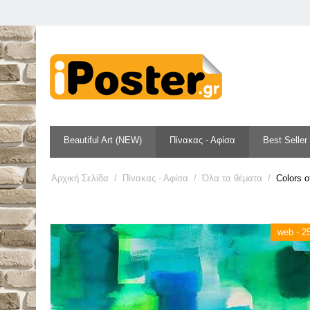
Beautiful Art (NEW)
Πίνακας - Αφίσα
Best Seller
Αρχική Σελίδα
/
Πίνακας - Αφίσα
/
Όλα τα θέματα
/
Colors o
web - 