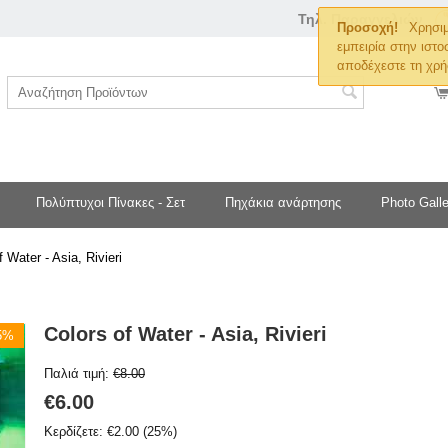
Τηλ. Παραγγελιών
Προσοχή!
Χρησιμ
εμπειρία στην ιστο
αποδέχεστε τη χρή
Πολύπτυχοι Πίνακες - Σετ
Πηχάκια ανάρτησης
Photo Galle
f Water - Asia, Rivieri
Colors of Water - Asia, Rivieri
25%
Παλιά τιμή:
€
8.00
€
6.00
Κερδίζετε:
€
2.00
(
25
%)