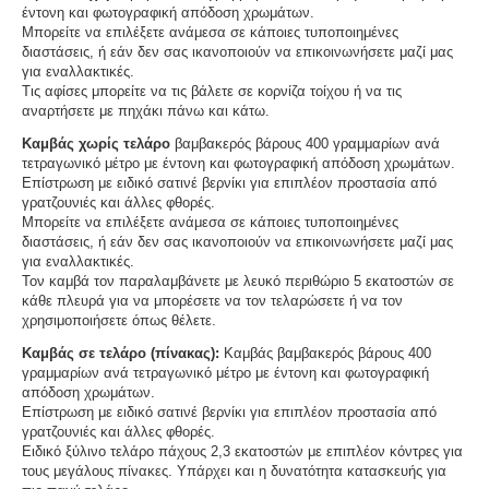
έντονη και φωτογραφική απόδοση χρωμάτων.
Μπορείτε να επιλέξετε ανάμεσα σε κάποιες τυποποιημένες
διαστάσεις, ή εάν δεν σας ικανοποιούν να επικοινωνήσετε μαζί μας
για εναλλακτικές.
Τις αφίσες μπορείτε να τις βάλετε σε κορνίζα τοίχου ή να τις
αναρτήσετε με πηχάκι πάνω και κάτω.
Καμβάς χωρίς τελάρο
βαμβακερός βάρους 400 γραμμαρίων ανά
τετραγωνικό μέτρο με έντονη και φωτογραφική απόδοση χρωμάτων.
Επίστρωση με ειδικό σατινέ βερνίκι για επιπλέον προστασία από
γρατζουνιές και άλλες φθορές.
Μπορείτε να επιλέξετε ανάμεσα σε κάποιες τυποποιημένες
διαστάσεις, ή εάν δεν σας ικανοποιούν να επικοινωνήσετε μαζί μας
για εναλλακτικές.
Τον καμβά τον παραλαμβάνετε με λευκό περιθώριο 5 εκατοστών σε
κάθε πλευρά για να μπορέσετε να τον τελαρώσετε ή να τον
χρησιμοποιήσετε όπως θέλετε.
Καμβάς σε τελάρο (πίνακας):
Καμβάς βαμβακερός βάρους 400
γραμμαρίων ανά τετραγωνικό μέτρο με έντονη και φωτογραφική
απόδοση χρωμάτων.
Επίστρωση με ειδικό σατινέ βερνίκι για επιπλέον προστασία από
γρατζουνιές και άλλες φθορές.
Ειδικό ξύλινο τελάρο πάχους 2,3 εκατοστών με επιπλέον κόντρες για
τους μεγάλους πίνακες. Υπάρχει και η δυνατότητα κατασκευής για