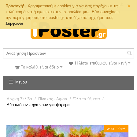
×
Τηλ. Παραγγελιών
Προσοχή!
Χρησιμοποιούμε cookies για να σας παρέχουμε την
καλύτερη δυνατή εμπειρία στην ιστοσελίδα μας. Εάν συνεχίσετε
την περιήγηση σας στο iposter.gr, αποδέχεστε τη χρήση τους.
Συμφωνώ
Η λίστα επιθυμιών είναι κενή
Το καλάθι είναι άδειο
Μενού
Αρχική Σελίδα
/
Πίνακας - Αφίσα
/
Όλα τα θέματα
/
Δύο κλόουν πηγαίνουν για ψάρεμα
web - 25%