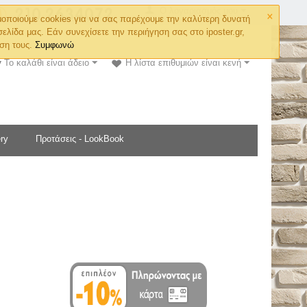
×
Ο λογαριασμός μου
οποιούμε cookies για να σας παρέχουμε την καλύτερη δυνατή
σελίδα μας. Εάν συνεχίσετε την περιήγηση σας στο iposter.gr,
ση τους.
Συμφωνώ
Το καλάθι είναι άδειο
Η λίστα επιθυμιών είναι κενή
ry
Προτάσεις - LookBook