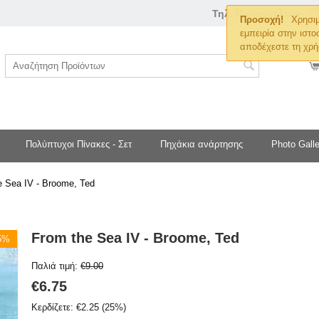
Τηλ. Παραγγελιών
Προσοχή!
Χρησιμ
εμπειρία στην ιστο
αποδέχεστε τη χρή
Πολύπτυχοι Πίνακες - Σετ
Πηχάκια ανάρτησης
Photo Galle
e Sea IV - Broome, Ted
From the Sea IV - Broome, Ted
25%
Παλιά τιμή:
€
9.00
€
6.75
Κερδίζετε:
€
2.25
(
25
%)