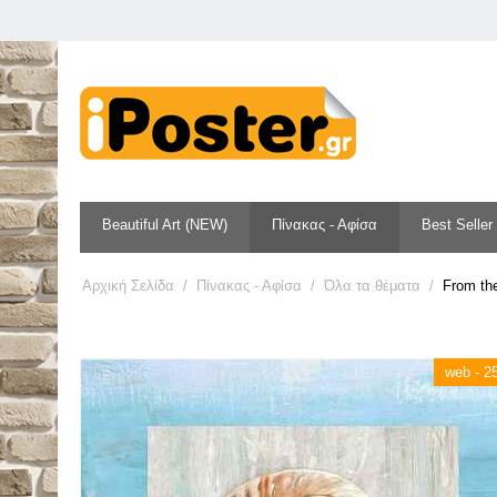
Beautiful Art (NEW)
Πίνακας - Αφίσα
Best Seller
Αρχική Σελίδα
/
Πίνακας - Αφίσα
/
Όλα τα θέματα
/
From th
web - 