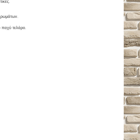
τικές.
χρωμάτων.
ο παχύ τελάρο.