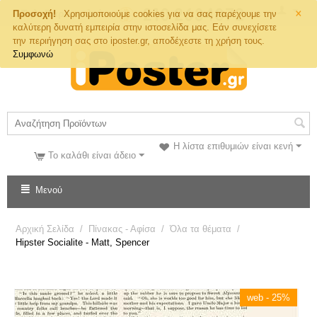
×
Τηλ. Παραγγελιών
Προσοχή!
Χρησιμοποιούμε cookies για να σας παρέχουμε την
καλύτερη δυνατή εμπειρία στην ιστοσελίδα μας. Εάν συνεχίσετε
την περιήγηση σας στο iposter.gr, αποδέχεστε τη χρήση τους.
Συμφωνώ
Η λίστα επιθυμιών είναι κενή
Το καλάθι είναι άδειο
Μενού
Αρχική Σελίδα
/
Πίνακας - Αφίσα
/
Όλα τα θέματα
/
Hipster Socialite - Matt, Spencer
web - 25%