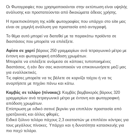
Οι Φωτογραφίες που χρησιμοποιούνται στην εκτύπωση είναι υψηλής
ανάλυσης και προστατεύονται από δικαιώματα άδειας χρήσης.
Η προεπισκόπηση της κάθε φωτογραφίας που υπάρχει στο site μας
είναι σε χαμηλή ανάλυση για προστασία από αντιγραφή.
Το θέμα αυτό μπορεί να διατεθεί με τα παρακάτω προϊόντα σε
διαστάσεις που μπορείτε να επιλέξετε.
Αφίσα σε χαρτί
βάρους 250 γραμμαρίων ανά τετραγωνικό μέτρο με
έντονη και φωτογραφική απόδοση χρωμάτων.
Μπορείτε να επιλέξετε ανάμεσα σε κάποιες τυποποιημένες
διαστάσεις, ή εάν δεν σας ικανοποιούν να επικοινωνήσετε μαζί μας
για εναλλακτικές.
Τις αφίσες μπορείτε να τις βάλετε σε κορνίζα τοίχου ή να τις
αναρτήσετε με πηχάκι πάνω και κάτω.
Καμβάς σε τελάρο (πίνακας):
Καμβάς βαμβακερός βάρους 320
γραμμαρίων ανά τετραγωνικό μέτρο με έντονη και φωτογραφική
απόδοση χρωμάτων.
Επίστρωση με ειδικό σατινέ βερνίκι για επιπλέον προστασία από
γρατζουνιές και άλλες φθορές.
Ειδικό ξύλινο τελάρο πάχους 2,3 εκατοστών με επιπλέον κόντρες για
τους μεγάλους πίνακες. Υπάρχει και η δυνατότητα κατασκευής για
πιο παχύ τελάρο.