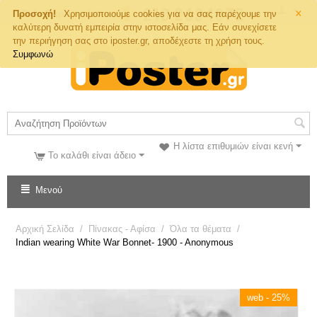
×
Τηλ. Παραγγελιών
Προσοχή!
Χρησιμοποιούμε cookies για να σας παρέχουμε την
καλύτερη δυνατή εμπειρία στην ιστοσελίδα μας. Εάν συνεχίσετε
την περιήγηση σας στο iposter.gr, αποδέχεστε τη χρήση τους.
Συμφωνώ
Η λίστα επιθυμιών είναι κενή
Το καλάθι είναι άδειο
Μενού
Αρχική Σελίδα
/
Πίνακας - Αφίσα
/
Όλα τα θέματα
/
Indian wearing White War Bonnet- 1900 - Anonymous
web - 25%