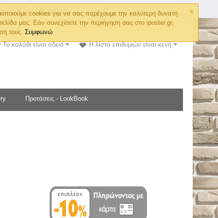
×
Ο λογαριασμός μου
οποιούμε cookies για να σας παρέχουμε την καλύτερη δυνατή
σελίδα μας. Εάν συνεχίσετε την περιήγηση σας στο iposter.gr,
ση τους.
Συμφωνώ
Το καλάθι είναι άδειο
Η λίστα επιθυμιών είναι κενή
ry
Προτάσεις - LookBook