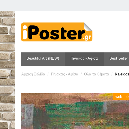
Beautiful Art (NEW)
Πίνακας - Αφίσα
Best Seller
Αρχική Σελίδα
/
Πίνακας - Αφίσα
/
Όλα τα θέματα
/
Kaleidos 
web - 