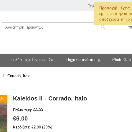
Τηλ. Παραγγελιών
Προσοχή!
Χρησιμ
εμπειρία στην ιστο
αποδέχεστε τη χρή
Πολύπτυχοι Πίνακες - Σετ
Πηχάκια ανάρτησης
Photo Galle
II - Corrado, Italo
Kaleidos II - Corrado, Italo
25%
Παλιά τιμή:
€
8.00
€
6.00
Κερδίζετε:
€
2.00
(
25
%)