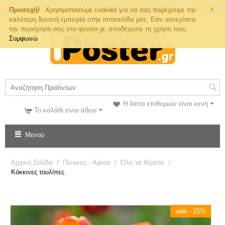
×
Τηλ. Παραγγελιών
Προσοχή!
Χρησιμοποιούμε cookies για να σας παρέχουμε την
καλύτερη δυνατή εμπειρία στην ιστοσελίδα μας. Εάν συνεχίσετε
την περιήγηση σας στο iposter.gr, αποδέχεστε τη χρήση τους.
Συμφωνώ
Η λίστα επιθυμιών είναι κενή
Το καλάθι είναι άδειο
Μενού
Αρχική Σελίδα
/
Πίνακας - Αφίσα
/
Όλα τα θέματα
/
Κόκκινες τουλίπες
web - 25%