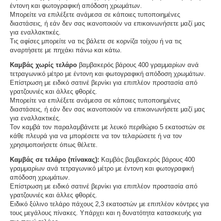
έντονη και φωτογραφική απόδοση χρωμάτων.
Μπορείτε να επιλέξετε ανάμεσα σε κάποιες τυποποιημένες
διαστάσεις, ή εάν δεν σας ικανοποιούν να επικοινωνήσετε μαζί μας
για εναλλακτικές.
Τις αφίσες μπορείτε να τις βάλετε σε κορνίζα τοίχου ή να τις
αναρτήσετε με πηχάκι πάνω και κάτω.
Καμβάς χωρίς τελάρο
βαμβακερός βάρους 400 γραμμαρίων ανά
τετραγωνικό μέτρο με έντονη και φωτογραφική απόδοση χρωμάτων.
Επίστρωση με ειδικό σατινέ βερνίκι για επιπλέον προστασία από
γρατζουνιές και άλλες φθορές.
Μπορείτε να επιλέξετε ανάμεσα σε κάποιες τυποποιημένες
διαστάσεις, ή εάν δεν σας ικανοποιούν να επικοινωνήσετε μαζί μας
για εναλλακτικές.
Τον καμβά τον παραλαμβάνετε με λευκό περιθώριο 5 εκατοστών σε
κάθε πλευρά για να μπορέσετε να τον τελαρώσετε ή να τον
χρησιμοποιήσετε όπως θέλετε.
Καμβάς σε τελάρο (πίνακας):
Καμβάς βαμβακερός βάρους 400
γραμμαρίων ανά τετραγωνικό μέτρο με έντονη και φωτογραφική
απόδοση χρωμάτων.
Επίστρωση με ειδικό σατινέ βερνίκι για επιπλέον προστασία από
γρατζουνιές και άλλες φθορές.
Ειδικό ξύλινο τελάρο πάχους 2,3 εκατοστών με επιπλέον κόντρες για
τους μεγάλους πίνακες. Υπάρχει και η δυνατότητα κατασκευής για