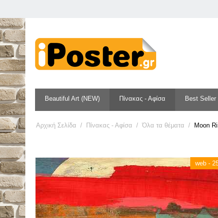
Beautiful Art (NEW)
Πίνακας - Αφίσα
Best Seller
Αρχική Σελίδα
/
Πίνακας - Αφίσα
/
Όλα τα θέματα
/
Moon Ri
web - 