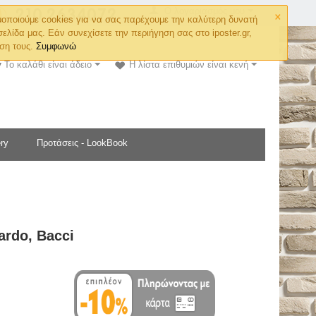
×
Ο λογαριασμός μου
οποιούμε cookies για να σας παρέχουμε την καλύτερη δυνατή
σελίδα μας. Εάν συνεχίσετε την περιήγηση σας στο iposter.gr,
ση τους.
Συμφωνώ
Το καλάθι είναι άδειο
Η λίστα επιθυμιών είναι κενή
ry
Προτάσεις - LookBook
ardo, Bacci