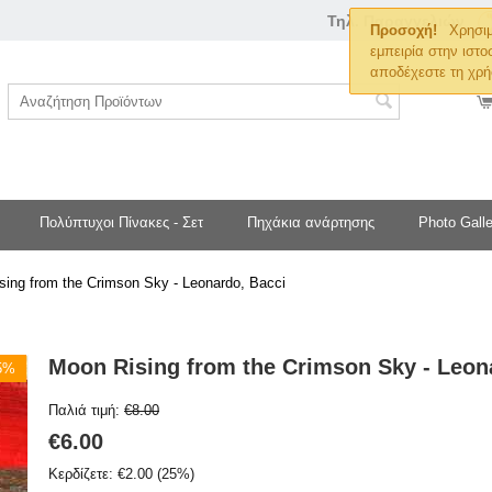
Τηλ. Παραγγελιών
Προσοχή!
Χρησιμ
εμπειρία στην ιστο
αποδέχεστε τη χρή
Πολύπτυχοι Πίνακες - Σετ
Πηχάκια ανάρτησης
Photo Galle
sing from the Crimson Sky - Leonardo, Bacci
Moon Rising from the Crimson Sky - Leon
25%
Παλιά τιμή:
€
8.00
€
6.00
Κερδίζετε:
€
2.00
(
25
%)