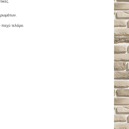
τικές.
χρωμάτων.
ο παχύ τελάρο.