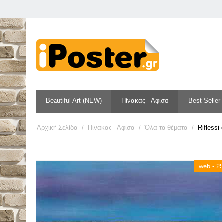
Beautiful Art (NEW)
Πίνακας - Αφίσα
Best Seller
Αρχική Σελίδα
/
Πίνακας - Αφίσα
/
Όλα τα θέματα
/
Riflessi 
web - 