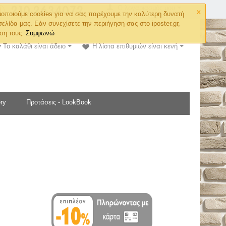
×
Ο λογαριασμός μου
οποιούμε cookies για να σας παρέχουμε την καλύτερη δυνατή
σελίδα μας. Εάν συνεχίσετε την περιήγηση σας στο iposter.gr,
ση τους.
Συμφωνώ
Το καλάθι είναι άδειο
Η λίστα επιθυμιών είναι κενή
ry
Προτάσεις - LookBook