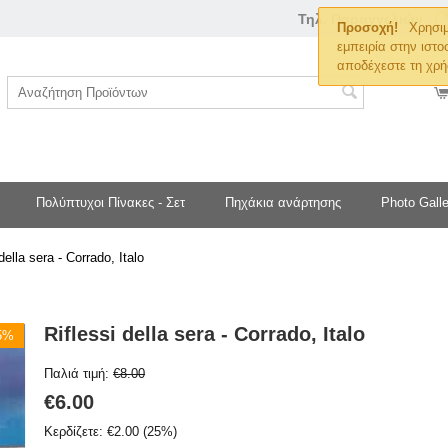
Τηλ. Παραγγελιών
Προσοχή!
Χρησιμ
εμπειρία στην ιστο
αποδέχεστε τη χρή
Πολύπτυχοι Πίνακες - Σετ
Πηχάκια ανάρτησης
Photo Galle
della sera - Corrado, Italo
Riflessi della sera - Corrado, Italo
25%
Παλιά τιμή:
€
8.00
€
6.00
Κερδίζετε:
€
2.00
(
25
%)