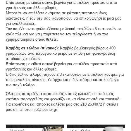
Επίστρωση με ειδικό σατινέ βερνίκι για επιπλέον προστασία από
γρατζουνιές και άλλες φθορές.
Μπορείτε να επιλέξετε ανάμεσα σε κάποιες τυποποιημένες
διαστάσεις, ή εάν δεν σας ικανοποιούν να επικοινωνήσετε μαζί μας
για εναλλακτικές.
Τον καμβά τον παραλαμβάνετε με λευκό περιθώριο 5 εκατοστών σε
κάθε πλευρά για να μπορέσετε να τον τελαρώσετε ή να τον
χρησιμοποιήσετε όπως θέλετε.
Καμβάς σε τελάρο (πίνακας):
Καμβάς βαμβακερός βάρους 400
γραμμαρίων ανά τετραγωνικό μέτρο με έντονη και φωτογραφική
απόδοση χρωμάτων.
Επίστρωση με ειδικό σατινέ βερνίκι για επιπλέον προστασία από
γρατζουνιές και άλλες φθορές.
Ειδικό ξύλινο τελάρο πάχους 2,3 εκατοστών με επιπλέον κόντρες για
τους μεγάλους πίνακες. Υπάρχει και η δυνατότητα κατασκευής για
πιο παχύ τελάρο.
Όλα μας τα προϊόντα κατασκευάζονται εξ ολοκλήρου από εμάς
κατόπιν παραγγελίας και φροντίζουμε να είναι σωστά και ποιοτικά.
Για ερωτήσεις και απορίες καλέστε μας στο 210 2634072 ή στείλτε
μας e-mail στο info@iposter.gr