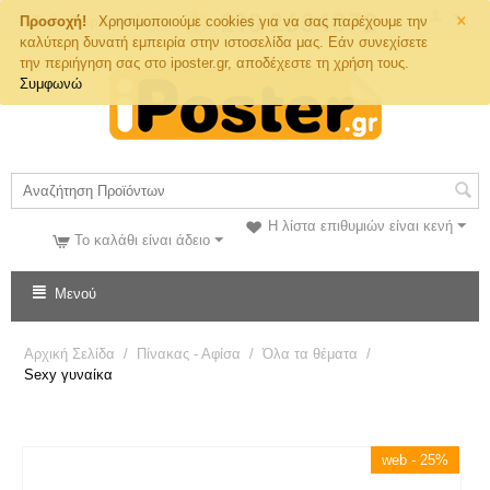
×
Τηλ. Παραγγελιών
Προσοχή!
Χρησιμοποιούμε cookies για να σας παρέχουμε την
καλύτερη δυνατή εμπειρία στην ιστοσελίδα μας. Εάν συνεχίσετε
την περιήγηση σας στο iposter.gr, αποδέχεστε τη χρήση τους.
Συμφωνώ
Η λίστα επιθυμιών είναι κενή
Το καλάθι είναι άδειο
Μενού
Αρχική Σελίδα
/
Πίνακας - Αφίσα
/
Όλα τα θέματα
/
Sexy γυναίκα
web - 25%