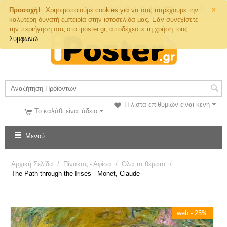
×
Τηλ. Παραγγελιών
Προσοχή!
Χρησιμοποιούμε cookies για να σας παρέχουμε την
καλύτερη δυνατή εμπειρία στην ιστοσελίδα μας. Εάν συνεχίσετε
την περιήγηση σας στο iposter.gr, αποδέχεστε τη χρήση τους.
Συμφωνώ
Η λίστα επιθυμιών είναι κενή
Το καλάθι είναι άδειο
Μενού
Αρχική Σελίδα
/
Πίνακας - Αφίσα
/
Όλα τα θέματα
/
The Path through the Irises - Monet, Claude
web - 25%