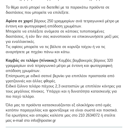
Το θέμα αυτό μπορεί να διατεθεί με τα παρακάτω προϊόντα σε
διαστάσεις που μπορείτε να επιλέξετε.
Αφίσα σε χαρτί
βάρους 250 γραμμαρίων ανά τετραγωνικό μέτρο με
έντονη και φωτογραφική απόδοση χρωμάτων.
Μπορείτε να επιλέξετε ανάμεσα σε κάποιες τυποποιημένες
διαστάσεις, ή εάν δεν σας ικανοποιούν να επικοινωνήσετε μαζί μας
για εναλλακτικές.
Τις αφίσες μπορείτε να τις βάλετε σε κορνίζα τοίχου ή να τις
αναρτήσετε με πηχάκι πάνω και κάτω.
Καμβάς σε τελάρο (πίνακας):
Καμβάς βαμβακερός βάρους 320
γραμμαρίων ανά τετραγωνικό μέτρο με έντονη και φωτογραφική
απόδοση χρωμάτων.
Επίστρωση με ειδικό σατινέ βερνίκι για επιπλέον προστασία από
γρατζουνιές και άλλες φθορές.
Ειδικό ξύλινο τελάρο πάχους 2,3 εκατοστών με επιπλέον κόντρες για
τους μεγάλους πίνακες. Υπάρχει και η δυνατότητα κατασκευής για
πιο παχύ τελάρο.
Όλα μας τα προϊόντα κατασκευάζονται εξ ολοκλήρου από εμάς
κατόπιν παραγγελίας και φροντίζουμε να είναι σωστά και ποιοτικά.
Για ερωτήσεις και απορίες καλέστε μας στο 210 2634072 ή στείλτε
μας e-mail στο info@iposter.gr