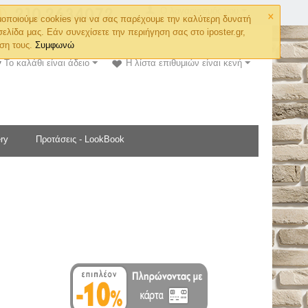
×
Ο λογαριασμός μου
οποιούμε cookies για να σας παρέχουμε την καλύτερη δυνατή
σελίδα μας. Εάν συνεχίσετε την περιήγηση σας στο iposter.gr,
ση τους.
Συμφωνώ
Το καλάθι είναι άδειο
Η λίστα επιθυμιών είναι κενή
ry
Προτάσεις - LookBook