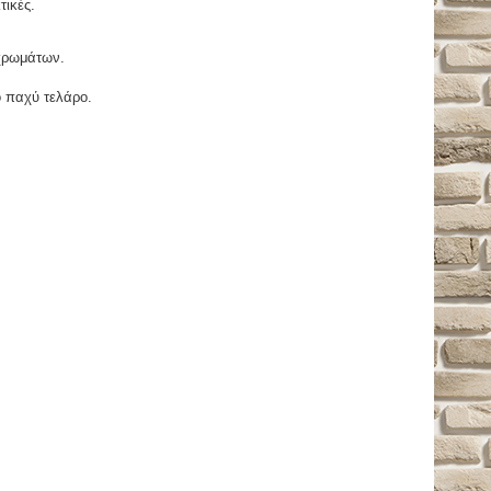
τικές.
χρωμάτων.
ο παχύ τελάρο.