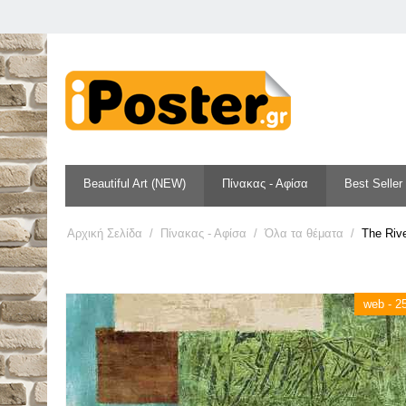
Beautiful Art (NEW)
Πίνακας - Αφίσα
Best Seller
Αρχική Σελίδα
/
Πίνακας - Αφίσα
/
Όλα τα θέματα
/
The Rive
web - 