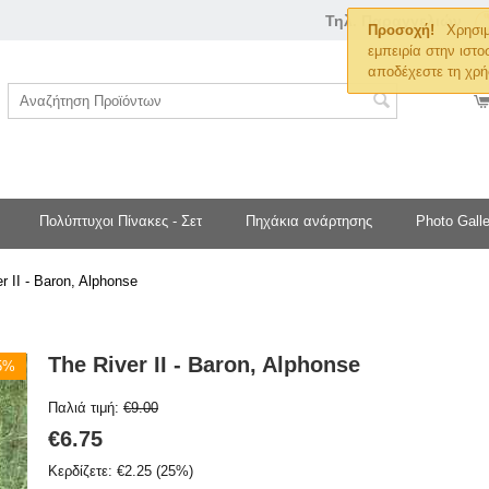
Τηλ. Παραγγελιών
Προσοχή!
Χρησιμ
εμπειρία στην ιστο
αποδέχεστε τη χρή
Πολύπτυχοι Πίνακες - Σετ
Πηχάκια ανάρτησης
Photo Galle
r II - Baron, Alphonse
The River II - Baron, Alphonse
25%
Παλιά τιμή:
€
9.00
€
6.75
Κερδίζετε:
€
2.25
(
25
%)