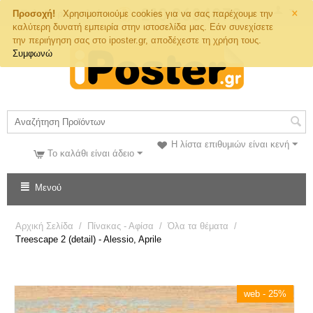
×
Τηλ. Παραγγελιών
Προσοχή!
Χρησιμοποιούμε cookies για να σας παρέχουμε την
καλύτερη δυνατή εμπειρία στην ιστοσελίδα μας. Εάν συνεχίσετε
την περιήγηση σας στο iposter.gr, αποδέχεστε τη χρήση τους.
Συμφωνώ
Η λίστα επιθυμιών είναι κενή
Το καλάθι είναι άδειο
Μενού
Αρχική Σελίδα
/
Πίνακας - Αφίσα
/
Όλα τα θέματα
/
Treescape 2 (detail) - Alessio, Aprile
web - 25%