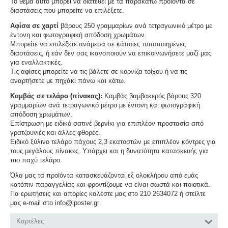
Το θέμα αυτό μπορεί να διατεθεί με τα παρακάτω προϊόντα σε
διαστάσεις που μπορείτε να επιλέξετε.
Αφίσα σε χαρτί
βάρους 250 γραμμαρίων ανά τετραγωνικό μέτρο με
έντονη και φωτογραφική απόδοση χρωμάτων.
Μπορείτε να επιλέξετε ανάμεσα σε κάποιες τυποποιημένες
διαστάσεις, ή εάν δεν σας ικανοποιούν να επικοινωνήσετε μαζί μας
για εναλλακτικές.
Τις αφίσες μπορείτε να τις βάλετε σε κορνίζα τοίχου ή να τις
αναρτήσετε με πηχάκι πάνω και κάτω.
Καμβάς σε τελάρο (πίνακας):
Καμβάς βαμβακερός βάρους 320
γραμμαρίων ανά τετραγωνικό μέτρο με έντονη και φωτογραφική
απόδοση χρωμάτων.
Επίστρωση με ειδικό σατινέ βερνίκι για επιπλέον προστασία από
γρατζουνιές και άλλες φθορές.
Ειδικό ξύλινο τελάρο πάχους 2,3 εκατοστών με επιπλέον κόντρες για
τους μεγάλους πίνακες. Υπάρχει και η δυνατότητα κατασκευής για
πιο παχύ τελάρο.
Όλα μας τα προϊόντα κατασκευάζονται εξ ολοκλήρου από εμάς
κατόπιν παραγγελίας και φροντίζουμε να είναι σωστά και ποιοτικά.
Για ερωτήσεις και απορίες καλέστε μας στο 210 2634072 ή στείλτε
μας e-mail στο info@iposter.gr
Καρτέλες