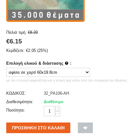
Παλιά τιμή:
€
8.20
€
6.15
Κερδίζετε:
€
2.05
(
25
%)
Επιλογή υλικού & διάστασης
:
με την επιλογή εμφανίζεται και η τελική τιμή κάτω από την ονομασία του θέματος
ΚΩΔΙΚΟΣ:
32_PA106-AH
Διαθεσιμότητα:
Διαθέσιμο
+
Ποσότητα:
−
ΠΡΟΣΘΉΚΗ ΣΤΟ ΚΑΛΆΘΙ