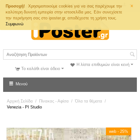
×
Τηλ. Παραγγελιών
Προσοχή!
Χρησιμοποιούμε cookies για να σας παρέχουμε την
καλύτερη δυνατή εμπειρία στην ιστοσελίδα μας. Εάν συνεχίσετε
την περιήγηση σας στο iposter.gr, αποδέχεστε τη χρήση τους.
Συμφωνώ
Η λίστα επιθυμιών είναι κενή
Το καλάθι είναι άδειο
Μενού
Αρχική Σελίδα
/
Πίνακας - Αφίσα
/
Όλα τα θέματα
/
Venezia - PI Studio
web - 25%