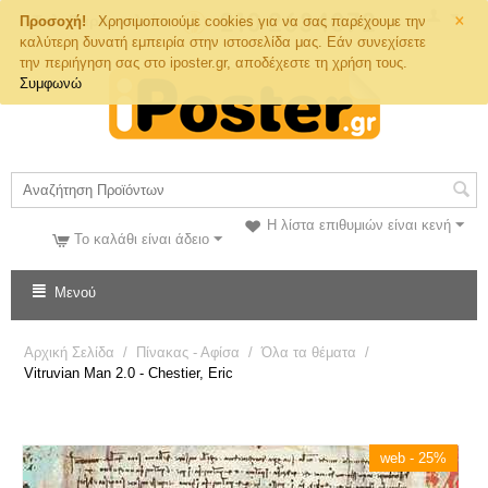
×
Τηλ. Παραγγελιών
Προσοχή!
Χρησιμοποιούμε cookies για να σας παρέχουμε την
καλύτερη δυνατή εμπειρία στην ιστοσελίδα μας. Εάν συνεχίσετε
την περιήγηση σας στο iposter.gr, αποδέχεστε τη χρήση τους.
Συμφωνώ
Η λίστα επιθυμιών είναι κενή
Το καλάθι είναι άδειο
Μενού
Αρχική Σελίδα
/
Πίνακας - Αφίσα
/
Όλα τα θέματα
/
Vitruvian Man 2.0 - Chestier, Eric
web - 25%