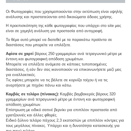
Οι Φωτογραφίες που χρησιμοποιούνται στην εκτύπωση είναι υψηλής
ανάλυσης και προστατεύονται από δικαιώματα άδειας χρήσης.
Η προεπισκόπηση της κάθε φωτογραφίας που υπάρχει στο site μας
είναι σε χαμηλή ανάλυση για προστασία από αντιγραφή.
Το θέμα αυτό μπορεί να διατεθεί με τα παρακάτω προϊόντα σε
διαστάσεις που μπορείτε να επιλέξετε.
Αφίσα σε χαρτί
βάρους 250 γραμμαρίων ανά τετραγωνικό μέτρο με
έντονη και φωτογραφική απόδοση χρωμάτων.
Μπορείτε να επιλέξετε ανάμεσα σε κάποιες τυποποιημένες
διαστάσεις, ή εάν δεν σας ικανοποιούν να επικοινωνήσετε μαζί μας
για εναλλακτικές.
Τις αφίσες μπορείτε να τις βάλετε σε κορνίζα τοίχου ή να τις
αναρτήσετε με πηχάκι πάνω και κάτω.
Καμβάς σε τελάρο (πίνακας):
Καμβάς βαμβακερός βάρους 320
γραμμαρίων ανά τετραγωνικό μέτρο με έντονη και φωτογραφική
απόδοση χρωμάτων.
Επίστρωση με ειδικό σατινέ βερνίκι για επιπλέον προστασία από
γρατζουνιές και άλλες φθορές.
Ειδικό ξύλινο τελάρο πάχους 2,3 εκατοστών με επιπλέον κόντρες για
τους μεγάλους πίνακες. Υπάρχει και η δυνατότητα κατασκευής για
πιο παχύ τελάρο.