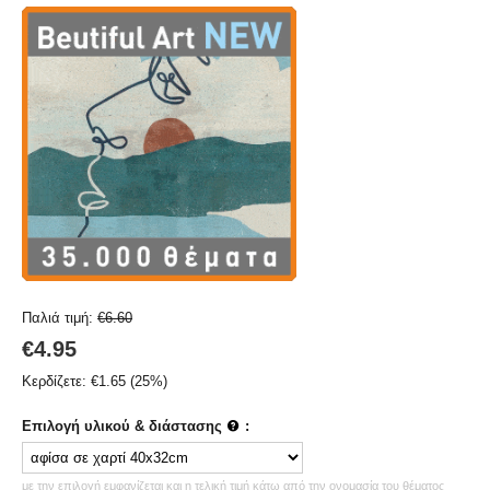
Παλιά τιμή:
€
6.60
€
4.95
Κερδίζετε:
€
1.65
(
25
%)
Επιλογή υλικού & διάστασης
:
με την επιλογή εμφανίζεται και η τελική τιμή κάτω από την ονομασία του θέματος