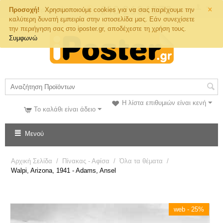
×
Τηλ. Παραγγελιών
Προσοχή!
Χρησιμοποιούμε cookies για να σας παρέχουμε την
καλύτερη δυνατή εμπειρία στην ιστοσελίδα μας. Εάν συνεχίσετε
την περιήγηση σας στο iposter.gr, αποδέχεστε τη χρήση τους.
Συμφωνώ
Η λίστα επιθυμιών είναι κενή
Το καλάθι είναι άδειο
Μενού
Αρχική Σελίδα
/
Πίνακας - Αφίσα
/
Όλα τα θέματα
/
Walpi, Arizona, 1941 - Adams, Ansel
web - 25%