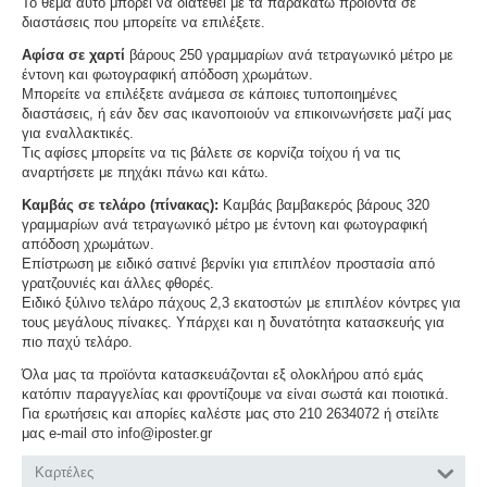
Το θέμα αυτό μπορεί να διατεθεί με τα παρακάτω προϊόντα σε
διαστάσεις που μπορείτε να επιλέξετε.
Αφίσα σε χαρτί
βάρους 250 γραμμαρίων ανά τετραγωνικό μέτρο με
έντονη και φωτογραφική απόδοση χρωμάτων.
Μπορείτε να επιλέξετε ανάμεσα σε κάποιες τυποποιημένες
διαστάσεις, ή εάν δεν σας ικανοποιούν να επικοινωνήσετε μαζί μας
για εναλλακτικές.
Τις αφίσες μπορείτε να τις βάλετε σε κορνίζα τοίχου ή να τις
αναρτήσετε με πηχάκι πάνω και κάτω.
Καμβάς σε τελάρο (πίνακας):
Καμβάς βαμβακερός βάρους 320
γραμμαρίων ανά τετραγωνικό μέτρο με έντονη και φωτογραφική
απόδοση χρωμάτων.
Επίστρωση με ειδικό σατινέ βερνίκι για επιπλέον προστασία από
γρατζουνιές και άλλες φθορές.
Ειδικό ξύλινο τελάρο πάχους 2,3 εκατοστών με επιπλέον κόντρες για
τους μεγάλους πίνακες. Υπάρχει και η δυνατότητα κατασκευής για
πιο παχύ τελάρο.
Όλα μας τα προϊόντα κατασκευάζονται εξ ολοκλήρου από εμάς
κατόπιν παραγγελίας και φροντίζουμε να είναι σωστά και ποιοτικά.
Για ερωτήσεις και απορίες καλέστε μας στο 210 2634072 ή στείλτε
μας e-mail στο info@iposter.gr
Καρτέλες