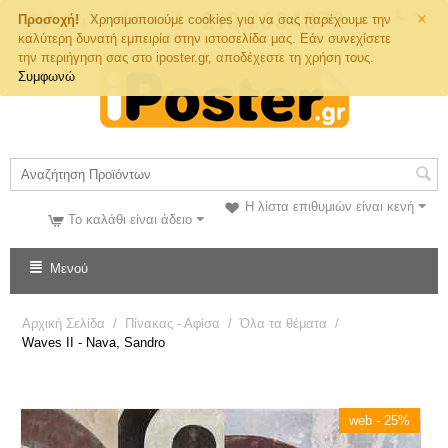
×
Τηλ. Παραγγελιών
Προσοχή!
Χρησιμοποιούμε cookies για να σας παρέχουμε την
καλύτερη δυνατή εμπειρία στην ιστοσελίδα μας. Εάν συνεχίσετε
την περιήγηση σας στο iposter.gr, αποδέχεστε τη χρήση τους.
Συμφωνώ
Η λίστα επιθυμιών είναι κενή
Το καλάθι είναι άδειο
Μενού
Αρχική Σελίδα
/
Πίνακας - Αφίσα
/
Όλα τα θέματα
/
Waves II - Nava, Sandro
web - 25%