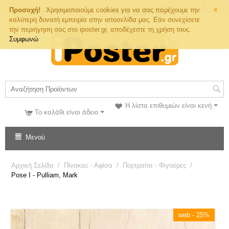
×
Τηλ. Παραγγελιών
Προσοχή!
Χρησιμοποιούμε cookies για να σας παρέχουμε την
καλύτερη δυνατή εμπειρία στην ιστοσελίδα μας. Εάν συνεχίσετε
την περιήγηση σας στο iposter.gr, αποδέχεστε τη χρήση τους.
Συμφωνώ
Η λίστα επιθυμιών είναι κενή
Το καλάθι είναι άδειο
Μενού
Αρχική Σελίδα
/
Πίνακας - Αφίσα
/
Πορτραίτα - Φιγούρες
/
Pose I - Pulliam, Mark
web - 25%