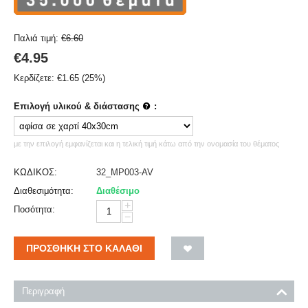
Παλιά τιμή:
€
6.60
€
4.95
Κερδίζετε:
€
1.65
(
25
%)
Επιλογή υλικού & διάστασης
:
με την επιλογή εμφανίζεται και η τελική τιμή κάτω από την ονομασία του θέματος
ΚΩΔΙΚΟΣ:
32_MP003-AV
Διαθεσιμότητα:
Διαθέσιμο
+
Ποσότητα:
−
ΠΡΟΣΘΉΚΗ ΣΤΟ ΚΑΛΆΘΙ
Περιγραφή