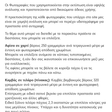
Οι Φωτογραφίες που χρησιμοποιούνται στην εκτύπωση είναι υψηλής
ανάλυσης και προστατεύονται από δικαιώματα άδειας χρήσης.
Η προεπισκόπηση της κάθε φωτογραφίας που υπάρχει στο site μας
είναι σε χαμηλή ανάλυση και μπορεί να περιέχει υδατογράφημα για
προστασία από αντιγραφή.
Το θέμα αυτό μπορεί να διατεθεί με τα παρακάτω προϊόντα σε
διαστάσεις που μπορείτε να επιλέξετε.
Αφίσα σε χαρτί
βάρους 250 γραμμαρίων ανά τετραγωνικό μέτρο με
έντονη και φωτογραφική απόδοση χρωμάτων.
Μπορείτε να επιλέξετε ανάμεσα σε κάποιες τυποποιημένες
διαστάσεις, ή εάν δεν σας ικανοποιούν να επικοινωνήσετε μαζί μας
για εναλλακτικές.
Τις αφίσες μπορείτε να τις βάλετε σε κορνίζα τοίχου ή να τις
αναρτήσετε με πηχάκι πάνω και κάτω.
Καμβάς σε τελάρο (πίνακας):
Καμβάς βαμβακερός βάρους 320
γραμμαρίων ανά τετραγωνικό μέτρο με έντονη και φωτογραφική
απόδοση χρωμάτων.
Επίστρωση με ειδικό σατινέ βερνίκι για επιπλέον προστασία από
γρατζουνιές και άλλες φθορές.
Ειδικό ξύλινο τελάρο πάχους 2,3 εκατοστών με επιπλέον κόντρες για
τους μεγάλους πίνακες. Υπάρχει και η δυνατότητα κατασκευής για
πιο παχύ τελάρο.