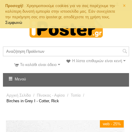
×
Τηλ. Παραγγελιών
Προσοχή!
Χρησιμοποιούμε cookies για να σας παρέχουμε την
καλύτερη δυνατή εμπειρία στην ιστοσελίδα μας. Εάν συνεχίσετε
την περιήγηση σας στο iposter.gr, αποδέχεστε τη χρήση τους.
Συμφωνώ
Η λίστα επιθυμιών είναι κενή
Το καλάθι είναι άδειο
Μενού
Αρχική Σελίδα
/
Πίνακας - Αφίσα
/
Τοπία
/
Birches in Grey I - Cotter, Rick
web - 25%