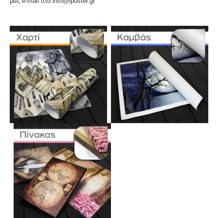
μας e-mail στο info@iposter.gr