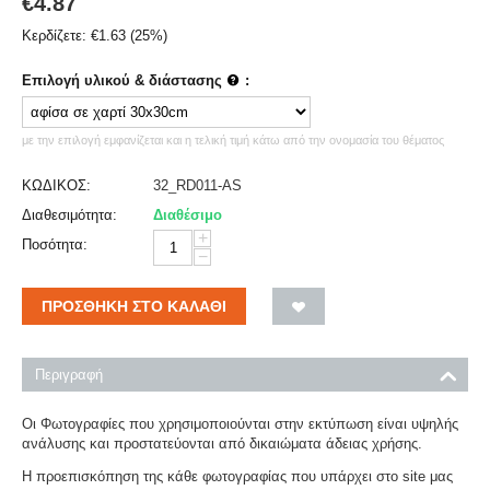
€
4.87
Κερδίζετε:
€
1.63
(
25
%)
Επιλογή υλικού & διάστασης
:
με την επιλογή εμφανίζεται και η τελική τιμή κάτω από την ονομασία του θέματος
ΚΩΔΙΚΟΣ:
32_RD011-AS
Διαθεσιμότητα:
Διαθέσιμο
+
Ποσότητα:
−
ΠΡΟΣΘΉΚΗ ΣΤΟ ΚΑΛΆΘΙ
Περιγραφή
Οι Φωτογραφίες που χρησιμοποιούνται στην εκτύπωση είναι υψηλής
ανάλυσης και προστατεύονται από δικαιώματα άδειας χρήσης.
Η προεπισκόπηση της κάθε φωτογραφίας που υπάρχει στο site μας