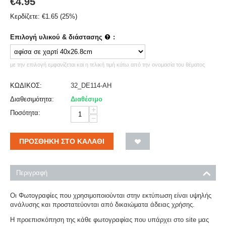
€
4.95
Κερδίζετε:
€
1.65
(
25
%)
Επιλογή υλικού & διάστασης
:
με την επιλογή εμφανίζεται και η τελική τιμή κάτω από την ονομασία του θέματος
ΚΩΔΙΚΟΣ:
32_DE114-AH
Διαθεσιμότητα:
Διαθέσιμο
+
Ποσότητα:
−
ΠΡΟΣΘΉΚΗ ΣΤΟ ΚΑΛΆΘΙ
Περιγραφή
Οι Φωτογραφίες που χρησιμοποιούνται στην εκτύπωση είναι υψηλής
ανάλυσης και προστατεύονται από δικαιώματα άδειας χρήσης.
Η προεπισκόπηση της κάθε φωτογραφίας που υπάρχει στο site μας