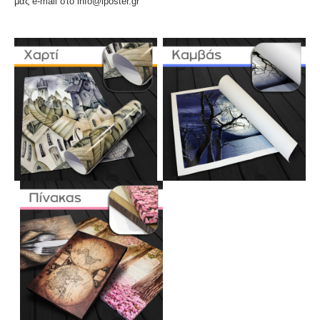
μας e-mail στο info@iposter.gr