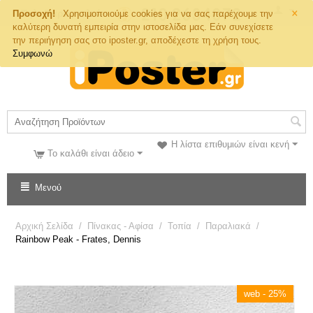
×
Τηλ. Παραγγελιών
Προσοχή!
Χρησιμοποιούμε cookies για να σας παρέχουμε την
καλύτερη δυνατή εμπειρία στην ιστοσελίδα μας. Εάν συνεχίσετε
την περιήγηση σας στο iposter.gr, αποδέχεστε τη χρήση τους.
Συμφωνώ
Η λίστα επιθυμιών είναι κενή
Το καλάθι είναι άδειο
Μενού
Αρχική Σελίδα
/
Πίνακας - Αφίσα
/
Τοπία
/
Παραλιακά
/
Rainbow Peak - Frates, Dennis
web - 25%