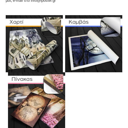
μας e-mail στο info@iposter.gr