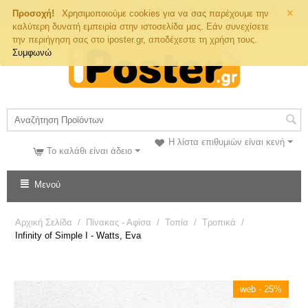
×
Τηλ. Παραγγελιών
Προσοχή!
Χρησιμοποιούμε cookies για να σας παρέχουμε την
καλύτερη δυνατή εμπειρία στην ιστοσελίδα μας. Εάν συνεχίσετε
την περιήγηση σας στο iposter.gr, αποδέχεστε τη χρήση τους.
Συμφωνώ
Η λίστα επιθυμιών είναι κενή
Το καλάθι είναι άδειο
Μενού
Αρχική Σελίδα
/
Πίνακας - Αφίσα
/
Τοπία
/
Τροπικά
/
Infinity of Simple I - Watts, Eva
web - 25%