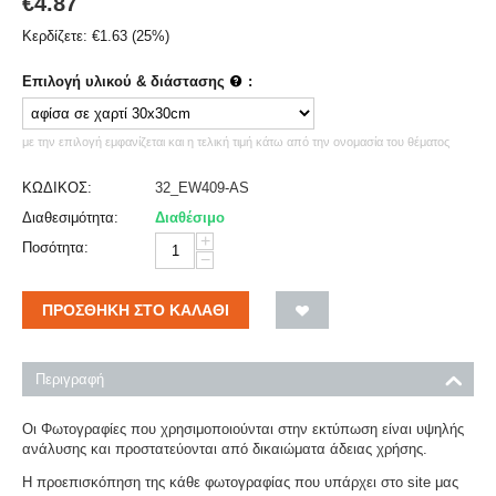
€
4.87
Κερδίζετε:
€
1.63
(
25
%)
Επιλογή υλικού & διάστασης
:
με την επιλογή εμφανίζεται και η τελική τιμή κάτω από την ονομασία του θέματος
ΚΩΔΙΚΟΣ:
32_EW409-AS
Διαθεσιμότητα:
Διαθέσιμο
+
Ποσότητα:
−
ΠΡΟΣΘΉΚΗ ΣΤΟ ΚΑΛΆΘΙ
Περιγραφή
Οι Φωτογραφίες που χρησιμοποιούνται στην εκτύπωση είναι υψηλής
ανάλυσης και προστατεύονται από δικαιώματα άδειας χρήσης.
Η προεπισκόπηση της κάθε φωτογραφίας που υπάρχει στο site μας