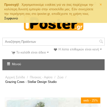
×
Τηλ. Παραγγελιών
Προσοχή!
Χρησιμοποιούμε cookies για να σας παρέχουμε την
καλύτερη δυνατή εμπειρία στην ιστοσελίδα μας. Εάν συνεχίσετε
την περιήγηση σας στο iposter.gr, αποδέχεστε τη χρήση τους.
Συμφωνώ
Η λίστα επιθυμιών είναι κενή
Το καλάθι είναι άδειο
Μενού
Αρχική Σελίδα
/
Πίνακας - Αφίσα
/
Ζώα
/
Grazing Cows - Stellar Design Studio
web - 25%