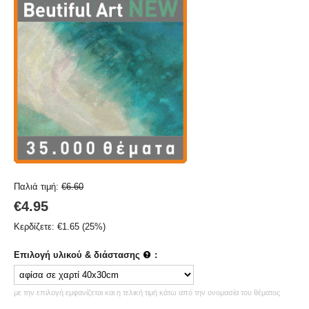
Παλιά τιμή:
€
6.60
€
4.95
Κερδίζετε:
€
1.65
(
25
%)
Επιλογή υλικού & διάστασης
:
με την επιλογή εμφανίζεται και η τελική τιμή κάτω από την ονομασία του θέματος