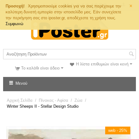
×
Τηλ. Παραγγελιών
Προσοχή!
Χρησιμοποιούμε cookies για να σας παρέχουμε την
καλύτερη δυνατή εμπειρία στην ιστοσελίδα μας. Εάν συνεχίσετε
την περιήγηση σας στο iposter.gr, αποδέχεστε τη χρήση τους.
Συμφωνώ
Η λίστα επιθυμιών είναι κενή
Το καλάθι είναι άδειο
Μενού
Αρχική Σελίδα
/
Πίνακας - Αφίσα
/
Ζώα
/
Winter Sheeps II - Stellar Design Studio
web - 25%