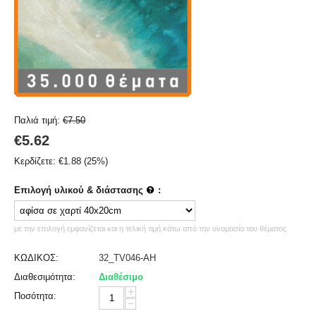
Παλιά τιμή:
€
7.50
€
5.62
Κερδίζετε:
€
1.88
(
25
%)
Επιλογή υλικού & διάστασης
:
με την επιλογή εμφανίζεται και η τελική τιμή κάτω από την ονομασία του θέματος
ΚΩΔΙΚΟΣ:
32_TV046-AH
Διαθεσιμότητα:
Διαθέσιμο
+
Ποσότητα:
−